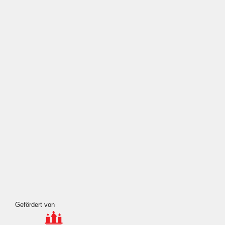
Wahrheit
Wehrpflicht
Weihnachten
Meta
Anmelden
Eintrags-Feed
Kommentar-Feed
WordPress.org
Gefördert von