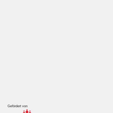
Wahrheit
Wehrpflicht
Weihnachten
Meta
Anmelden
Eintrags-Feed
Kommentar-Feed
WordPress.org
Gefördert von