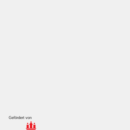
Wahrheit
Wehrpflicht
Weihnachten
Meta
Anmelden
Eintrags-Feed
Kommentar-Feed
WordPress.org
Gefördert von